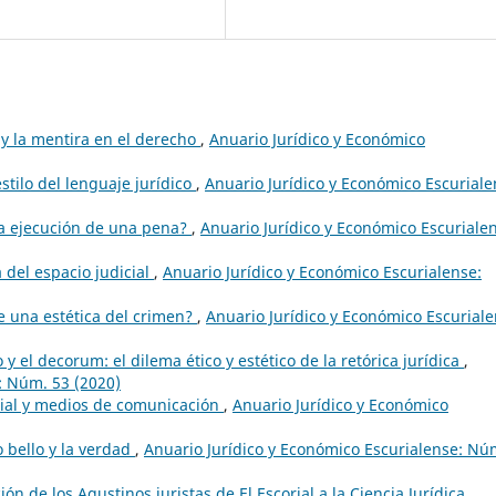
 y la mentira en el derecho
,
Anuario Jurídico y Económico
estilo del lenguaje jurídico
,
Anuario Jurídico y Económico Escuriale
 la ejecución de una pena?
,
Anuario Jurídico y Económico Escuriale
a del espacio judicial
,
Anuario Jurídico y Económico Escurialense:
e una estética del crimen?
,
Anuario Jurídico y Económico Escuriale
 y el decorum: el dilema ético y estético de la retórica jurídica
,
: Núm. 53 (2020)
icial y medios de comunicación
,
Anuario Jurídico y Económico
lo bello y la verdad
,
Anuario Jurídico y Económico Escurialense: Nú
ión de los Agustinos juristas de El Escorial a la Ciencia Jurídica