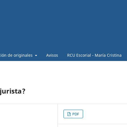
ión de originales
Avisos
RCU Escorial - María Cristina
 jurista?
PDF