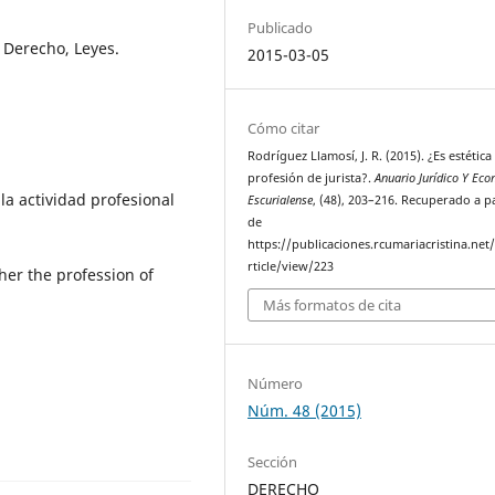
Publicado
, Derecho, Leyes.
2015-03-05
Cómo citar
Rodríguez Llamosí, J. R. (2015). ¿Es estética 
profesión de jurista?.
Anuario Jurídico Y Ec
 la actividad profesional
Escurialense
, (48), 203–216. Recuperado a pa
de
https://publicaciones.rcumariacristina.net
rticle/view/223
ther the profession of
Más formatos de cita
Número
Núm. 48 (2015)
Sección
DERECHO