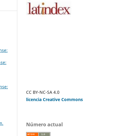
nse:
nse:
nse:
CC BY-NC-SA 4.0
licencia Creative Commons
m.
Número actual