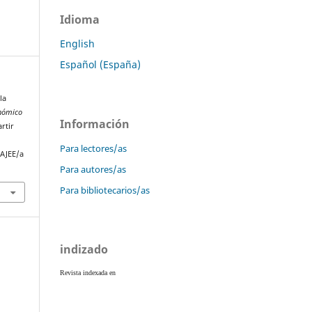
Idioma
English
Español (España)
la
onómico
Información
rtir
Para lectores/as
/AJEE/a
Para autores/as
Para bibliotecarios/as
indizado
Revista indexada en