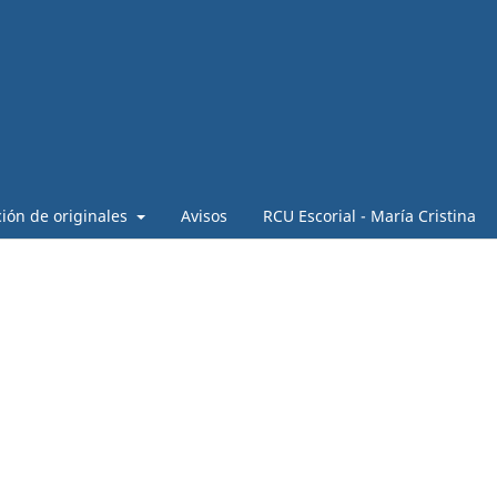
ión de originales
Avisos
RCU Escorial - María Cristina